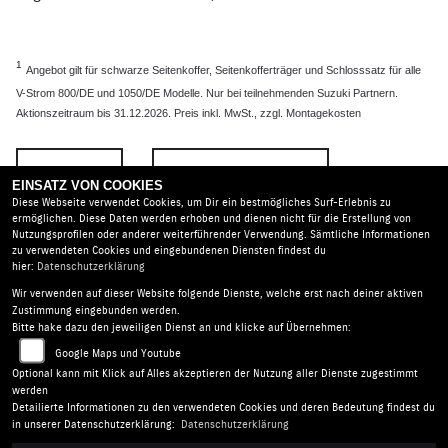
1
Angebot gilt für schwarze Seitenkoffer, Seitenkofferträger und Schlosssatz für alle
V-Strom 800/DE und 1050/DE Modelle. Nur bei teilnehmenden Suzuki Partnern.
Aktionszeitraum bis 31.12.2026. Preis inkl. MwSt., zzgl. Montagekosten
ZURÜCK
TEILEN
EINSATZ VON COOKIES
Diese Webseite verwendet Cookies, um Dir ein bestmögliches Surf-Erlebnis zu
ermöglichen. Diese Daten werden erhoben und dienen nicht für die Erstellung von
Nutzungsprofilen oder anderer weiterführender Verwendung. Sämtliche Informationen
zu verwendeten Cookies und eingebundenen Diensten findest du
hier:
Datenschutzerklärung
Wir verwenden auf dieser Website folgende Dienste, welche erst nach deiner aktiven
Motorradcenter Wittenberg |
Teucheler Weg 70 | 06886
Zustimmung eingebunden werden.
Wittenberg | Deutschland
Bitte hake dazu den jeweiligen Dienst an und klicke auf Übernehmen:
AGB
|
Impressum
|
Datenschutz
|
Disclaimer
|
Google Maps und Youtube
Barrierefreiheit
|
Batterieverordnung
Optional kann mit Klick auf Alles akzeptieren der Nutzung aller Dienste zugestimmt
werden
Detailierte Informationen zu den verwendeten Cookies und deren Bedeutung findest du
Folgen Sie uns
in unserer Datenschutzerklärung:
Datenschutzerklärung